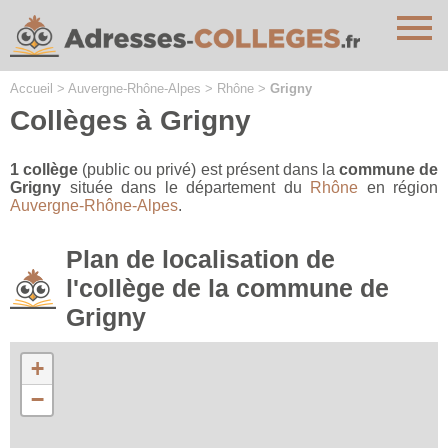
Cookies management panel
Accueil
>
Auvergne-Rhône-Alpes
>
Rhône
>
Grigny
Collèges à Grigny
1 collège
(public ou privé) est présent dans la
commune de
Grigny
située dans le département du
Rhône
en région
Auvergne-Rhône-Alpes
.
Plan de localisation de
l'collège de la commune de
Grigny
+
−