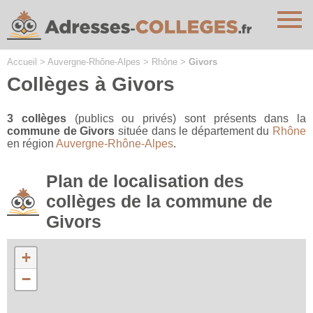
Cookies management panel
Accueil
>
Auvergne-Rhône-Alpes
>
Rhône
>
Givors
Collèges à Givors
3 collèges
(publics ou privés) sont présents dans la
commune de Givors
située dans le département du
Rhône
en région
Auvergne-Rhône-Alpes
.
Plan de localisation des
collèges de la commune de
Givors
+
−