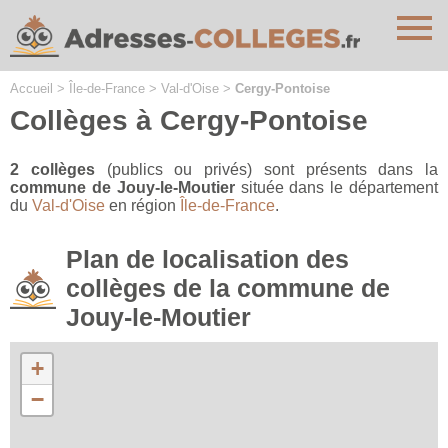
Cookies management panel
Accueil
>
Île-de-France
>
Val-d'Oise
>
Cergy-Pontoise
Collèges à Cergy-Pontoise
2 collèges
(publics ou privés) sont présents dans la
commune de Jouy-le-Moutier
située dans le département
du
Val-d'Oise
en région
Île-de-France
.
Plan de localisation des
collèges de la commune de
Jouy-le-Moutier
+
−