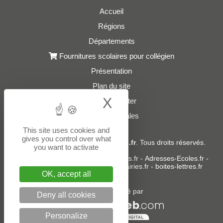
Accueil
Régions
Départements
Fournitures scolaires pour collégien
Présentation
Plan du site
X
Hide cookie bann
Nous contacter
Mentions légales
This site uses cookies and
gives you control over what
© 2021 - 2026
Adresses-Colleges.fr
. Tous droits réservés.
you want to activate
Sites partenaires :
donneespubliques.fr
-
Adresses-Ecoles.fr
-
Adresses-Lycees.fr
-
Adresses-Mairies.fr
-
boites-lettres.fr
OK, accept all
Un service édité par
Deny all cookies
Personalize