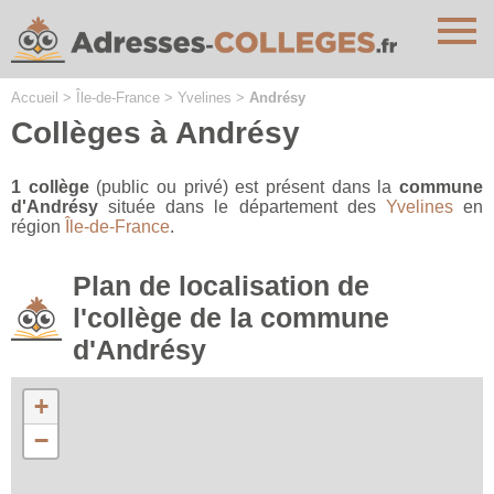
Cookies management panel
Accueil
>
Île-de-France
>
Yvelines
>
Andrésy
Collèges à Andrésy
1 collège
(public ou privé) est présent dans la
commune
d'Andrésy
située dans le département des
Yvelines
en
région
Île-de-France
.
Plan de localisation de
l'collège de la commune
d'Andrésy
+
−