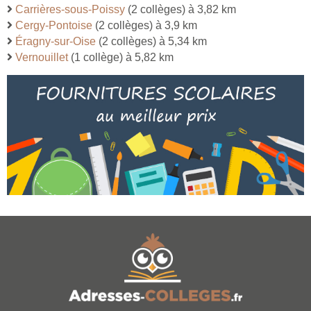
Carrières-sous-Poissy
(2 collèges) à 3,82 km
Cergy-Pontoise
(2 collèges) à 3,9 km
Éragny-sur-Oise
(2 collèges) à 5,34 km
Vernouillet
(1 collège) à 5,82 km