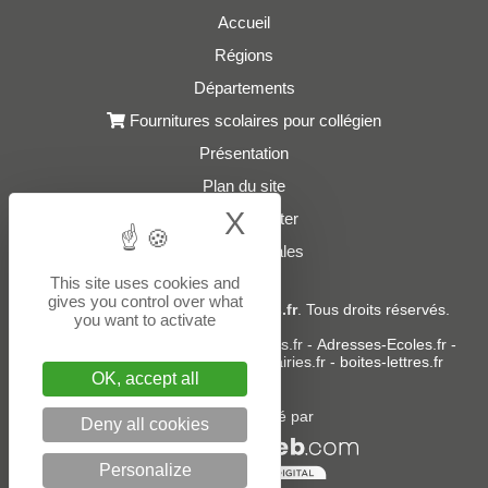
Accueil
Régions
Départements
Fournitures scolaires pour collégien
Présentation
Plan du site
X
Hide cookie bann
Nous contacter
Mentions légales
This site uses cookies and
gives you control over what
© 2021 - 2026
Adresses-Colleges.fr
. Tous droits réservés.
you want to activate
Sites partenaires :
donneespubliques.fr
-
Adresses-Ecoles.fr
-
Adresses-Lycees.fr
-
Adresses-Mairies.fr
-
boites-lettres.fr
OK, accept all
Un service édité par
Deny all cookies
Personalize