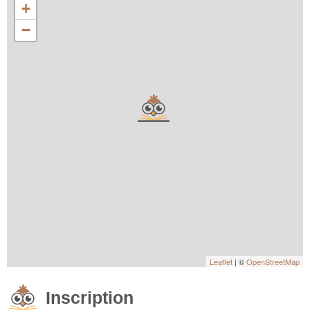
+
−
Leaflet
| ©
OpenStreetMap
Inscription