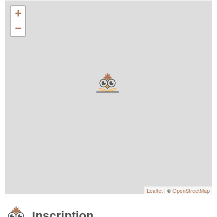
+
−
Leaflet
| ©
OpenStreetMap
Inscription