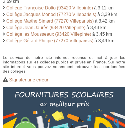
2,69 km
Collège Françoise Dolto (93420 Villepinte)
à 3,11 km
Collège Jacques Monod (77270 Villeparisis)
à 3,39 km
Collège Marthe Simard (77270 Villeparisis)
à 3,42 km
Collège Jean Jaurès (93420 Villepinte)
à 3,43 km
Collège les Mousseaux (93420 Villepinte)
à 3,45 km
Collège Gérard Philipe (77270 Villeparisis)
à 3,49 km
Le service de notre site internet recense et met à jour les
informations sur les collèges publics et privés en France. Sur notre
site internet vous pouvez notamment retrouver les coordonnées
des collèges.
Signaler une erreur