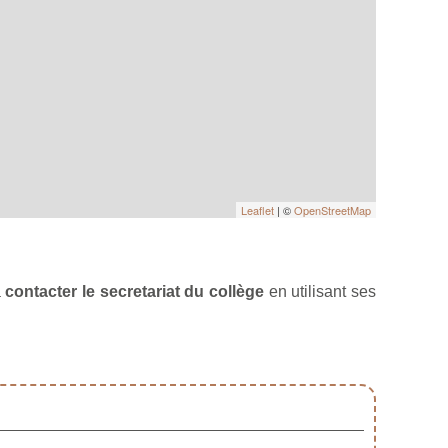
Leaflet
| ©
OpenStreetMap
à
contacter le secretariat du collège
en utilisant ses