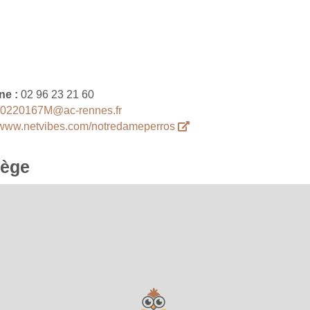
ne :
02 96 23 21 60
.0220167M@ac-rennes.fr
//www.netvibes.com/notredameperros
lège