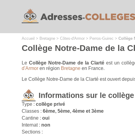
Cookies management panel
Accueil
>
Bretagne
>
Côtes-d'Armor
>
Perros-Guirec
>
Collège 
Collège Notre-Dame de la Cl
Le
Collège Notre-Dame de la Clarté
est un collèg
d'Armor
en région
Bretagne
en France.
Le Collège Notre-Dame de la Clarté est ouvert depui
Informations sur le collège
Type :
collège privé
Classes :
6ème, 5ème, 4ème et 3ème
Cantine :
oui
Internat :
non
Sections :