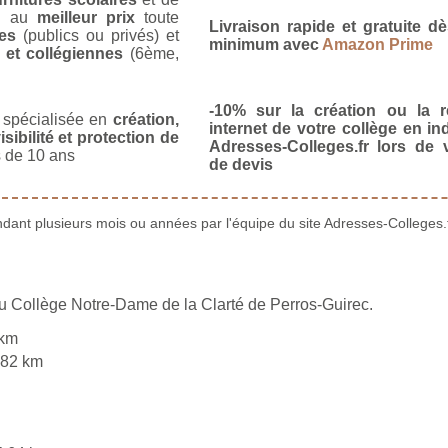
u
au
meilleur prix
toute
Livraison rapide et gratuite 
es
(publics ou privés) et
minimum avec
Amazon Prime
 et collégiennes
(6ème,
-10% sur la création ou la r
spécialisée en
création,
internet de votre collège en in
isibilité et protection de
Adresses-Colleges.fr lors de
 de 10 ans
de devis
ant plusieurs mois ou années par l'équipe du site Adresses-Colleges.f
du Collège Notre-Dame de la Clarté de Perros-Guirec.
 km
,82 km