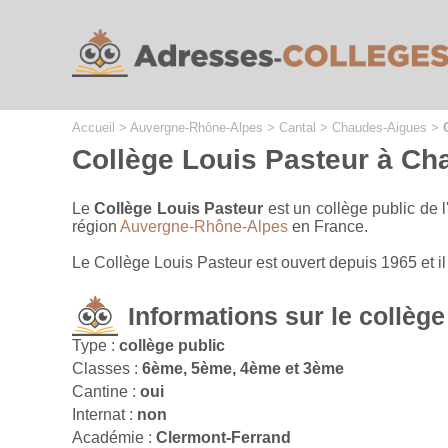
Cookies management panel
Accueil
>
Auvergne-Rhône-Alpes
>
Cantal
>
Chaudes-Aigues
>
Collège Louis Pasteur à C
Le
Collège Louis Pasteur
est un collège public de 
région
Auvergne-Rhône-Alpes
en France.
Le Collège Louis Pasteur est ouvert depuis 1965 et 
Informations sur le collège
Type :
collège public
Classes :
6ème, 5ème, 4ème et 3ème
Cantine :
oui
Internat :
non
Académie :
Clermont-Ferrand