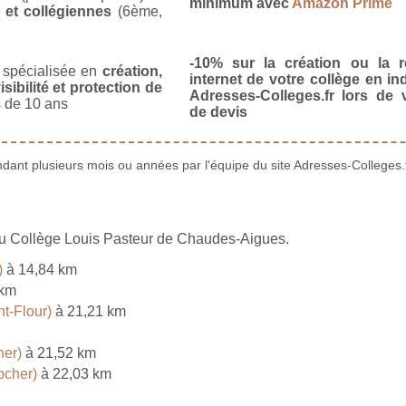
minimum avec
Amazon Prime
 et collégiennes
(6ème,
-10% sur la création ou la r
spécialisée en
création,
internet de votre collège en in
isibilité et protection de
Adresses-Colleges.fr lors de
 de 10 ans
de devis
ant plusieurs mois ou années par l'équipe du site Adresses-Colleges.f
 du Collège Louis Pasteur de Chaudes-Aigues.
)
à 14,84 km
 km
t-Flour)
à 21,21 km
her)
à 21,52 km
pcher)
à 22,03 km