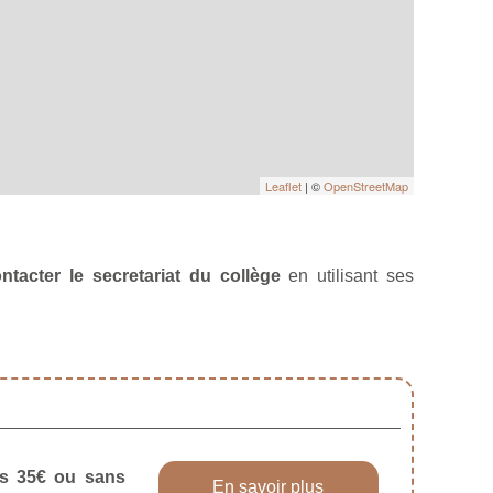
Leaflet
| ©
OpenStreetMap
ntacter le secretariat du collège
en utilisant ses
dès 35€ ou sans
En savoir plus