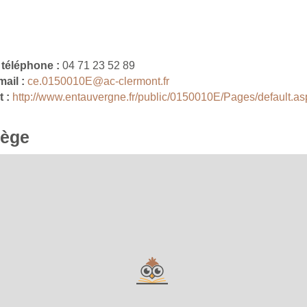
téléphone :
04 71 23 52 89
mail :
ce.0150010E@ac-clermont.fr
t :
http://www.entauvergne.fr/public/0150010E/Pages/default.a
lège