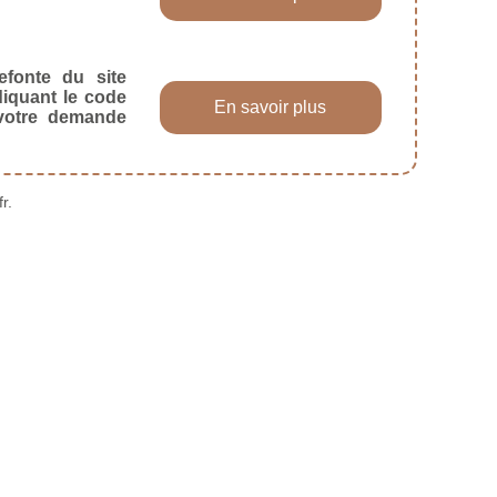
efonte du site
diquant le code
En savoir plus
 votre demande
r.