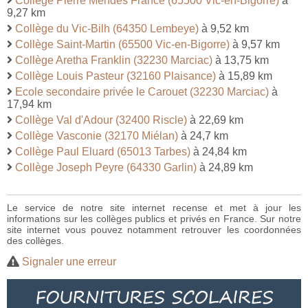
Collège Pierre Mendès France (65500 Vic-en-Bigorre)
à
9,27 km
Collège du Vic-Bilh (64350 Lembeye)
à 9,52 km
Collège Saint-Martin (65500 Vic-en-Bigorre)
à 9,57 km
Collège Aretha Franklin (32230 Marciac)
à 13,75 km
Collège Louis Pasteur (32160 Plaisance)
à 15,89 km
Ecole secondaire privée le Carouet (32230 Marciac)
à
17,94 km
Collège Val d'Adour (32400 Riscle)
à 22,69 km
Collège Vasconie (32170 Miélan)
à 24,7 km
Collège Paul Eluard (65013 Tarbes)
à 24,84 km
Collège Joseph Peyre (64330 Garlin)
à 24,89 km
Le service de notre site internet recense et met à jour les
informations sur les collèges publics et privés en France. Sur notre
site internet vous pouvez notamment retrouver les coordonnées
des collèges.
Signaler une erreur