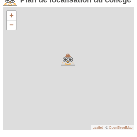
+
−
Leaflet
| ©
OpenStreetMap