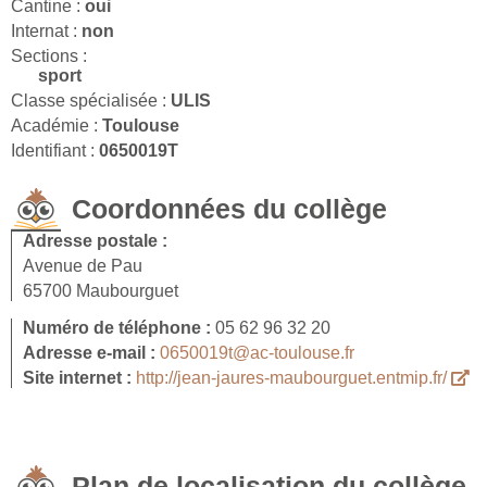
Cantine :
oui
Internat :
non
Sections :
sport
Classe spécialisée :
ULIS
Académie :
Toulouse
Identifiant :
0650019T
Coordonnées du collège
Adresse postale :
Avenue de Pau
65700 Maubourguet
Numéro de téléphone :
05 62 96 32 20
Adresse e-mail :
0650019t@ac-toulouse.fr
Site internet :
http://jean-jaures-maubourguet.entmip.fr/
Plan de localisation du collège