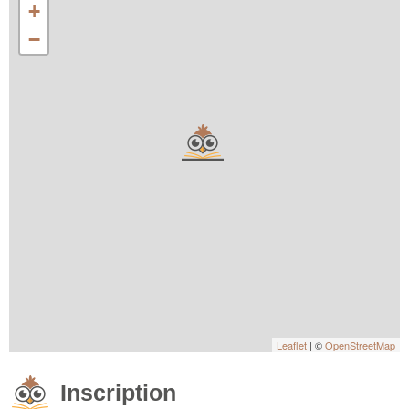
+
−
Leaflet
| ©
OpenStreetMap
Inscription