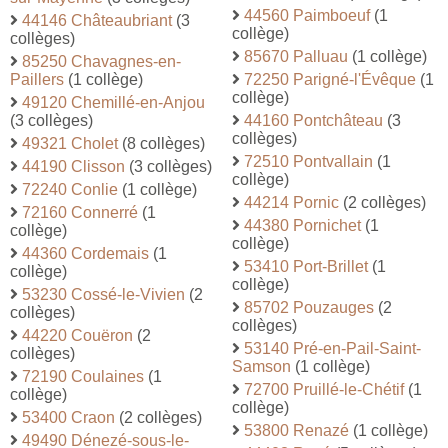
44560 Paimboeuf
(1
44146 Châteaubriant
(3
collège)
collèges)
85670 Palluau
(1 collège)
85250 Chavagnes-en-
Paillers
(1 collège)
72250 Parigné-l'Évêque
(1
collège)
49120 Chemillé-en-Anjou
(3 collèges)
44160 Pontchâteau
(3
collèges)
49321 Cholet
(8 collèges)
72510 Pontvallain
(1
44190 Clisson
(3 collèges)
collège)
72240 Conlie
(1 collège)
44214 Pornic
(2 collèges)
72160 Connerré
(1
44380 Pornichet
(1
collège)
collège)
44360 Cordemais
(1
53410 Port-Brillet
(1
collège)
collège)
53230 Cossé-le-Vivien
(2
85702 Pouzauges
(2
collèges)
collèges)
44220 Couëron
(2
53140 Pré-en-Pail-Saint-
collèges)
Samson
(1 collège)
72190 Coulaines
(1
72700 Pruillé-le-Chétif
(1
collège)
collège)
53400 Craon
(2 collèges)
53800 Renazé
(1 collège)
49490 Dénezé-sous-le-