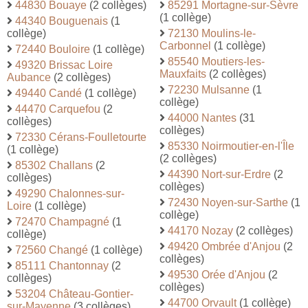
44830 Bouaye
(2 collèges)
85291 Mortagne-sur-Sèvre
(1 collège)
44340 Bouguenais
(1
collège)
72130 Moulins-le-
Carbonnel
(1 collège)
72440 Bouloire
(1 collège)
85540 Moutiers-les-
49320 Brissac Loire
Mauxfaits
(2 collèges)
Aubance
(2 collèges)
72230 Mulsanne
(1
49440 Candé
(1 collège)
collège)
44470 Carquefou
(2
44000 Nantes
(31
collèges)
collèges)
72330 Cérans-Foulletourte
85330 Noirmoutier-en-l'Île
(1 collège)
(2 collèges)
85302 Challans
(2
44390 Nort-sur-Erdre
(2
collèges)
collèges)
49290 Chalonnes-sur-
72430 Noyen-sur-Sarthe
(1
Loire
(1 collège)
collège)
72470 Champagné
(1
44170 Nozay
(2 collèges)
collège)
49420 Ombrée d'Anjou
(2
72560 Changé
(1 collège)
collèges)
85111 Chantonnay
(2
49530 Orée d'Anjou
(2
collèges)
collèges)
53204 Château-Gontier-
44700 Orvault
(1 collège)
sur-Mayenne
(3 collèges)