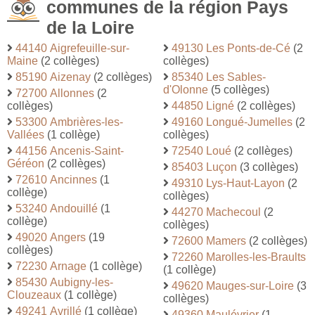
communes de la région Pays
de la Loire
44140 Aigrefeuille-sur-
49130 Les Ponts-de-Cé
(2
Maine
(2 collèges)
collèges)
85190 Aizenay
(2 collèges)
85340 Les Sables-
d'Olonne
(5 collèges)
72700 Allonnes
(2
collèges)
44850 Ligné
(2 collèges)
53300 Ambrières-les-
49160 Longué-Jumelles
(2
Vallées
(1 collège)
collèges)
44156 Ancenis-Saint-
72540 Loué
(2 collèges)
Géréon
(2 collèges)
85403 Luçon
(3 collèges)
72610 Ancinnes
(1
49310 Lys-Haut-Layon
(2
collège)
collèges)
53240 Andouillé
(1
44270 Machecoul
(2
collège)
collèges)
49020 Angers
(19
72600 Mamers
(2 collèges)
collèges)
72260 Marolles-les-Braults
72230 Arnage
(1 collège)
(1 collège)
85430 Aubigny-les-
49620 Mauges-sur-Loire
(3
Clouzeaux
(1 collège)
collèges)
49241 Avrillé
(1 collège)
49360 Maulévrier
(1