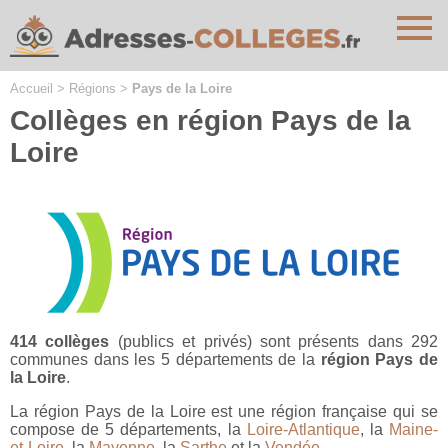
Cookies management panel
Accueil
>
Régions
>
Pays de la Loire
Collèges en région Pays de la
Loire
414 collèges
(publics et privés) sont présents dans 292
communes dans les 5 départements de la
région Pays de
la Loire
.
La région Pays de la Loire est une région française qui se
compose de 5 départements, la
Loire-Atlantique
, la
Maine-
et-Loire
, la
Mayenne
, la
Sarthe
et la
Vendée
.