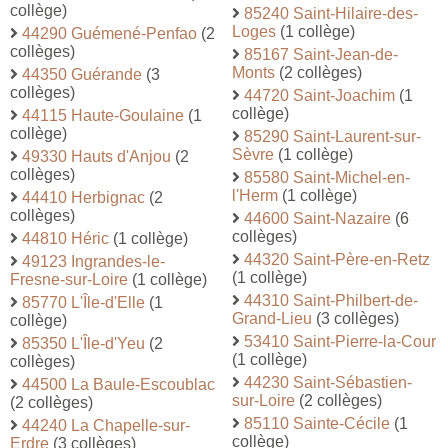
collège)
85240 Saint-Hilaire-des-
Loges
(1 collège)
44290 Guémené-Penfao
(2
collèges)
85167 Saint-Jean-de-
Monts
(2 collèges)
44350 Guérande
(3
collèges)
44720 Saint-Joachim
(1
collège)
44115 Haute-Goulaine
(1
collège)
85290 Saint-Laurent-sur-
Sèvre
(1 collège)
49330 Hauts d'Anjou
(2
collèges)
85580 Saint-Michel-en-
l'Herm
(1 collège)
44410 Herbignac
(2
collèges)
44600 Saint-Nazaire
(6
collèges)
44810 Héric
(1 collège)
44320 Saint-Père-en-Retz
49123 Ingrandes-le-
(1 collège)
Fresne-sur-Loire
(1 collège)
44310 Saint-Philbert-de-
85770 L'Île-d'Elle
(1
Grand-Lieu
(3 collèges)
collège)
53410 Saint-Pierre-la-Cour
85350 L'Île-d'Yeu
(2
(1 collège)
collèges)
44230 Saint-Sébastien-
44500 La Baule-Escoublac
sur-Loire
(2 collèges)
(2 collèges)
85110 Sainte-Cécile
(1
44240 La Chapelle-sur-
collège)
Erdre
(3 collèges)