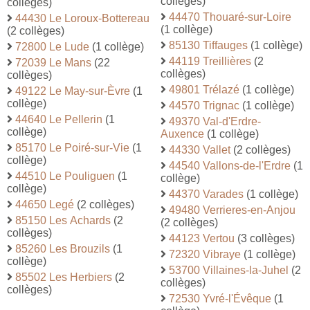
collèges)
collèges)
44470 Thouaré-sur-Loire
44430 Le Loroux-Bottereau
(1 collège)
(2 collèges)
85130 Tiffauges
(1 collège)
72800 Le Lude
(1 collège)
44119 Treillières
(2
72039 Le Mans
(22
collèges)
collèges)
49801 Trélazé
(1 collège)
49122 Le May-sur-Èvre
(1
collège)
44570 Trignac
(1 collège)
44640 Le Pellerin
(1
49370 Val-d'Erdre-
collège)
Auxence
(1 collège)
85170 Le Poiré-sur-Vie
(1
44330 Vallet
(2 collèges)
collège)
44540 Vallons-de-l'Erdre
(1
44510 Le Pouliguen
(1
collège)
collège)
44370 Varades
(1 collège)
44650 Legé
(2 collèges)
49480 Verrieres-en-Anjou
85150 Les Achards
(2
(2 collèges)
collèges)
44123 Vertou
(3 collèges)
85260 Les Brouzils
(1
72320 Vibraye
(1 collège)
collège)
53700 Villaines-la-Juhel
(2
85502 Les Herbiers
(2
collèges)
collèges)
72530 Yvré-l'Évêque
(1