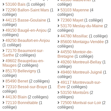
53160 Bais
(1 collège)
collège)
72290 Ballon-Saint Mars
(1
53103 Mayenne
(4
collège)
collèges)
44115 Basse-Goulaine
(1
72360 Mayet
(1 collège)
collège)
53170 Meslay-du-Maine
(2
49150 Baugé-en-Anjou
(2
collèges)
collèges)
44780 Missillac
(1 collège)
49250 Beaufort-en-Anjou
85600 Montaigu-Vendée
(3
(1 collège)
collèges)
72170 Beaumont-sur-
44550 Montoir-de-
Sarthe
(2 collèges)
Bretagne
(1 collège)
49602 Beaupréau-en-
49260 Montreuil-Bellay
(1
Mauges
(2 collèges)
collège)
85170 Bellevigny
(1
49460 Montreuil-Juigné
(1
collège)
collège)
85490 Benet
(2 collèges)
49117 Montrevault-sur-
72310 Bessé-sur-Braye
(1
Èvre
(2 collèges)
collège)
53150 Montsûrs
(2
44130 Blain
(2 collèges)
collèges)
72110 Bonnétable
(1
72500 Montval-sur-Loir
(2
collège)
collèges)