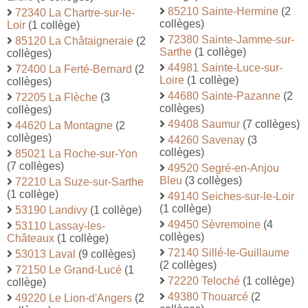
85210 Sainte-Hermine
(2
72340 La Chartre-sur-le-
collèges)
Loir
(1 collège)
72380 Sainte-Jamme-sur-
85120 La Châtaigneraie
(2
Sarthe
(1 collège)
collèges)
44981 Sainte-Luce-sur-
72400 La Ferté-Bernard
(2
Loire
(1 collège)
collèges)
44680 Sainte-Pazanne
(2
72205 La Flèche
(3
collèges)
collèges)
49408 Saumur
(7 collèges)
44620 La Montagne
(2
collèges)
44260 Savenay
(3
collèges)
85021 La Roche-sur-Yon
(7 collèges)
49520 Segré-en-Anjou
Bleu
(3 collèges)
72210 La Suze-sur-Sarthe
(1 collège)
49140 Seiches-sur-le-Loir
(1 collège)
53190 Landivy
(1 collège)
49450 Sèvremoine
(4
53110 Lassay-les-
collèges)
Châteaux
(1 collège)
72140 Sillé-le-Guillaume
53013 Laval
(9 collèges)
(2 collèges)
72150 Le Grand-Lucé
(1
72220 Teloché
(1 collège)
collège)
49380 Thouarcé
(2
49220 Le Lion-d'Angers
(2