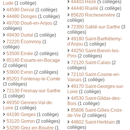
44403 Rezé
(5 collèges)
Lude
(1 collège)
44440 Riaillé
(1 collège)
44590 Derval
(1 collège)
85620 Rocheservière
(1
44480 Donges
(1 collège)
collège)
49700 Doué-en-Anjou
(2
72300 Sablé-sur-Sarthe
(3
collèges)
collèges)
49430 Durtal
(1 collège)
49180 Saint-Barthélemy-
72220 Écommoy
(1
d'Anjou
(1 collège)
collège)
44250 Saint-Brevin-les-
53500 Ernée
(2 collèges)
Pins
(2 collèges)
85140 Essarts-en-Bocage
72120 Saint-Calais
(2
(2 collèges)
collèges)
53600 Evron
(2 collèges)
72110 Saint-Cosme-en-
85201 Fontenay-le-Comte
Vairais
(1 collège)
(3 collèges)
49170 Saint-Georges-sur-
72130 Fresnay-sur-Sarthe
Loire
(1 collège)
(1 collège)
44530 Saint-Gildas-des-
49350 Gennes-Val-de-
Bois
(1 collège)
Loire
(1 collège)
85806 Saint-Gilles-Croix-
44190 Gorges
(1 collège)
de-Vie
(2 collèges)
53120 Gorron
(2 collèges)
44802 Saint-Herblain
(6
collèges)
53290 Grez-en-Bouère
(1