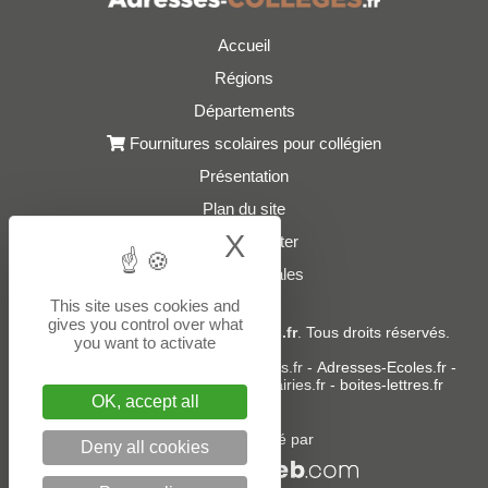
Accueil
Régions
Départements
Fournitures scolaires pour collégien
Présentation
Plan du site
X
Hide cookie bann
Nous contacter
Mentions légales
This site uses cookies and
gives you control over what
© 2021 - 2026
Adresses-Colleges.fr
. Tous droits réservés.
you want to activate
Sites partenaires :
donneespubliques.fr
-
Adresses-Ecoles.fr
-
Adresses-Lycees.fr
-
Adresses-Mairies.fr
-
boites-lettres.fr
OK, accept all
Un service édité par
Deny all cookies