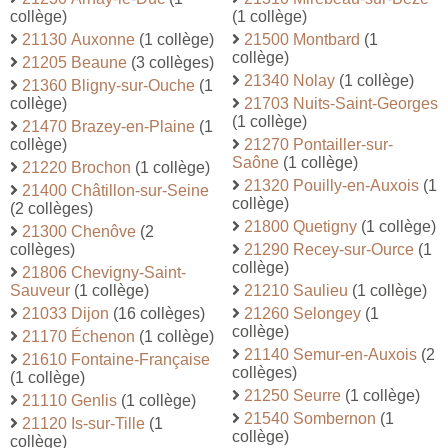
collège)
(1 collège)
21130 Auxonne
(1 collège)
21500 Montbard
(1
collège)
21205 Beaune
(3 collèges)
21340 Nolay
(1 collège)
21360 Bligny-sur-Ouche
(1
collège)
21703 Nuits-Saint-Georges
(1 collège)
21470 Brazey-en-Plaine
(1
collège)
21270 Pontailler-sur-
Saône
(1 collège)
21220 Brochon
(1 collège)
21320 Pouilly-en-Auxois
(1
21400 Châtillon-sur-Seine
collège)
(2 collèges)
21800 Quetigny
(1 collège)
21300 Chenôve
(2
collèges)
21290 Recey-sur-Ource
(1
collège)
21806 Chevigny-Saint-
Sauveur
(1 collège)
21210 Saulieu
(1 collège)
21033 Dijon
(16 collèges)
21260 Selongey
(1
collège)
21170 Échenon
(1 collège)
21140 Semur-en-Auxois
(2
21610 Fontaine-Française
collèges)
(1 collège)
21250 Seurre
(1 collège)
21110 Genlis
(1 collège)
21540 Sombernon
(1
21120 Is-sur-Tille
(1
collège)
collège)