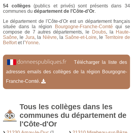
54 collèges
(publics et privés) sont présents dans 34
communes du
département de l'Côte-d'Or
.
Le département de l'Côte-d'Or est un département français
située dans la région
Bourgogne-Franche-Comté
qui se
compose de 7 autres départements, le
Doubs
, la
Haute-
Saône
, le
Jura
, la
Nièvre
, la
Saône-et-Loire
, le
Territoire de
Belfort
et l'
Yonne
.
Télécharger la liste des
adresses emails des collèges de la région Bourgogne-
Franche-Comté.
Tous les collèges dans les
communes du département de
l'Côte-d'Or
21230 Arnay-le-Duc
(1
21310 Mirebeau-sur-Bèze