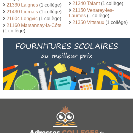
21240 Talant
(1 collège)
21330 Laignes
(1 collège)
21150 Venarey-les-
21430 Liernais
(1 collège)
Laumes
(1 collège)
21604 Longvic
(1 collège)
21350 Vitteaux
(1 collège)
21160 Marsannay-la-Côte
(1 collège)