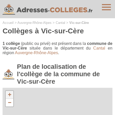
Cookies management panel
Accueil
>
Auvergne-Rhône-Alpes
>
Cantal
>
Vic-sur-Cère
Collèges à Vic-sur-Cère
1 collège
(public ou privé) est présent dans la
commune de
Vic-sur-Cère
située dans le département du
Cantal
en
région
Auvergne-Rhône-Alpes
.
Plan de localisation de
l'collège de la commune de
Vic-sur-Cère
+
−