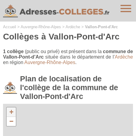
Cookies management panel
Accueil
>
Auvergne-Rhône-Alpes
>
Ardèche
>
Vallon-Pont-d'Arc
Collèges à Vallon-Pont-d'Arc
1 collège
(public ou privé) est présent dans la
commune de
Vallon-Pont-d'Arc
située dans le département de l'
Ardèche
en région
Auvergne-Rhône-Alpes
.
Plan de localisation de
l'collège de la commune de
Vallon-Pont-d'Arc
+
−