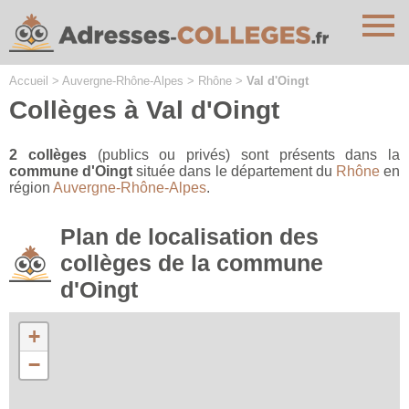
Cookies management panel
Accueil
>
Auvergne-Rhône-Alpes
>
Rhône
>
Val d'Oingt
Collèges à Val d'Oingt
2 collèges
(publics ou privés) sont présents dans la
commune d'Oingt
située dans le département du
Rhône
en
région
Auvergne-Rhône-Alpes
.
Plan de localisation des
collèges de la commune
d'Oingt
+
−