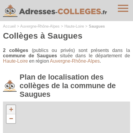
Cookies management panel
Accueil
>
Auvergne-Rhône-Alpes
>
Haute-Loire
>
Saugues
Collèges à Saugues
2 collèges
(publics ou privés) sont présents dans la
commune de Saugues
située dans le département de
Haute-Loire
en région
Auvergne-Rhône-Alpes
.
Plan de localisation des
collèges de la commune de
Saugues
+
−