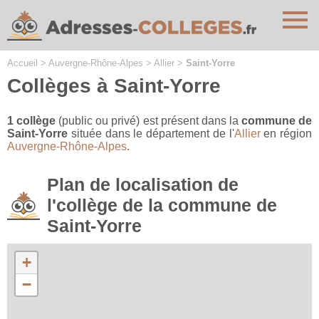
Cookies management panel
Accueil
>
Auvergne-Rhône-Alpes
>
Allier
>
Saint-Yorre
Collèges à Saint-Yorre
1 collège
(public ou privé) est présent dans la
commune de
Saint-Yorre
située dans le département de l'
Allier
en région
Auvergne-Rhône-Alpes
.
Plan de localisation de
l'collège de la commune de
Saint-Yorre
+
−