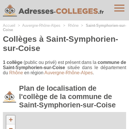
Cookies management panel
Accueil
>
Auvergne-Rhône-Alpes
>
Rhône
>
Saint-Symphorien-sur-
Coise
Collèges à Saint-Symphorien-
sur-Coise
1 collège
(public ou privé) est présent dans la
commune de
Saint-Symphorien-sur-Coise
située dans le département
du
Rhône
en région
Auvergne-Rhône-Alpes
.
Plan de localisation de
l'collège de la commune de
Saint-Symphorien-sur-Coise
+
−