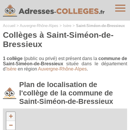
Cookies management panel
Accueil
>
Auvergne-Rhône-Alpes
>
Isère
>
Saint-Siméon-de-Bressieux
Collèges à Saint-Siméon-de-
Bressieux
1 collège
(public ou privé) est présent dans la
commune de
Saint-Siméon-de-Bressieux
située dans le département
d'
Isère
en région
Auvergne-Rhône-Alpes
.
Plan de localisation de
l'collège de la commune de
Saint-Siméon-de-Bressieux
+
−