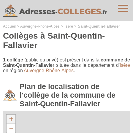
Cookies management panel
Accueil
>
Auvergne-Rhône-Alpes
>
Isère
>
Saint-Quentin-Fallavier
Collèges à Saint-Quentin-
Fallavier
1 collège
(public ou privé) est présent dans la
commune de
Saint-Quentin-Fallavier
située dans le département d'
Isère
en région
Auvergne-Rhône-Alpes
.
Plan de localisation de
l'collège de la commune de
Saint-Quentin-Fallavier
+
−