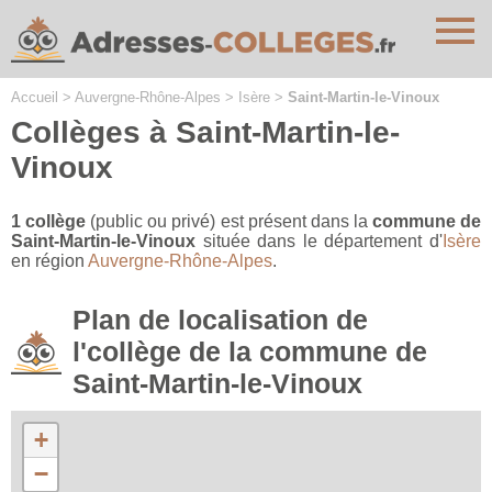
Cookies management panel
Accueil
>
Auvergne-Rhône-Alpes
>
Isère
>
Saint-Martin-le-Vinoux
Collèges à Saint-Martin-le-
Vinoux
1 collège
(public ou privé) est présent dans la
commune de
Saint-Martin-le-Vinoux
située dans le département d'
Isère
en région
Auvergne-Rhône-Alpes
.
Plan de localisation de
l'collège de la commune de
Saint-Martin-le-Vinoux
+
−