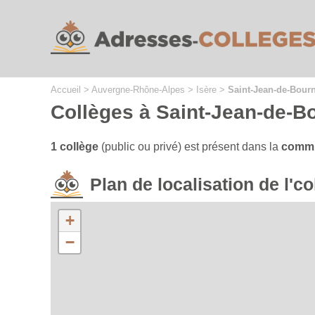
Cookies management panel
Accueil
>
Auvergne-Rhône-Alpes
>
Isère
>
Saint-Jean-de-Bour
Collèges à Saint-Jean-de-B
1 collège
(public ou privé) est présent dans la
commu
Plan de localisation de l'
+
−