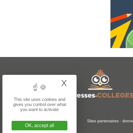
X
Hide cookie bann
This site uses cookies and
gives you control over what
you want to activate
Sites partenaires :
donne
OK, accept all