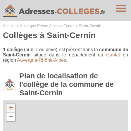
Cookies management panel
Accueil
>
Auvergne-Rhône-Alpes
>
Cantal
>
Saint-Cernin
Collèges à Saint-Cernin
1 collège
(public ou privé) est présent dans la
commune de
Saint-Cernin
située dans le département du
Cantal
en
région
Auvergne-Rhône-Alpes
.
Plan de localisation de
l'collège de la commune de
Saint-Cernin
+
−