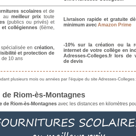
urnitures scolaires
et de
u
au
meilleur prix
toute
Livraison rapide et gratuite 
es
(publics ou privés) et
minimum avec
Amazon Prime
 et collégiennes
(6ème,
-10% sur la création ou la r
spécialisée en
création,
internet de votre collège en in
isibilité et protection de
Adresses-Colleges.fr lors de
 de 10 ans
de devis
ant plusieurs mois ou années par l'équipe du site Adresses-Colleges.f
é de Riom-ès-Montagnes
le de Riom-ès-Montagnes
avec les distances en kilomètres pour