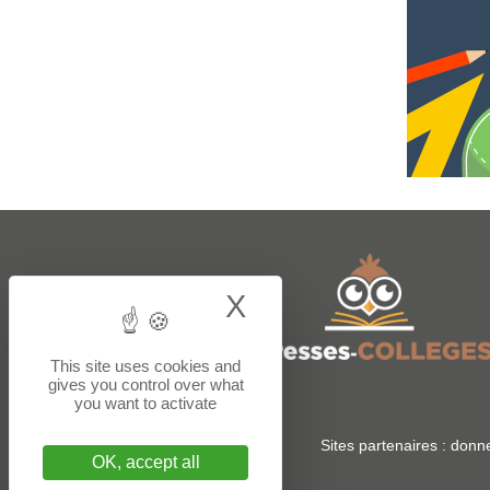
X
Hide cookie bann
This site uses cookies and
gives you control over what
you want to activate
Sites partenaires :
donne
OK, accept all