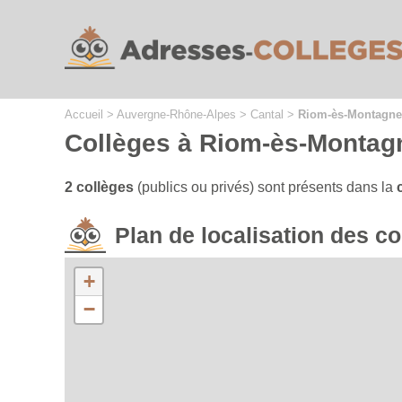
Cookies management panel
Accueil
>
Auvergne-Rhône-Alpes
>
Cantal
>
Riom-ès-Montagne
Collèges à Riom-ès-Montag
2 collèges
(publics ou privés) sont présents dans la
Plan de localisation des 
+
−