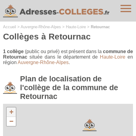
Cookies management panel
Accueil
>
Auvergne-Rhône-Alpes
>
Haute-Loire
>
Retournac
Collèges à Retournac
1 collège
(public ou privé) est présent dans la
commune de
Retournac
située dans le département de
Haute-Loire
en
région
Auvergne-Rhône-Alpes
.
Plan de localisation de
l'collège de la commune de
Retournac
+
−