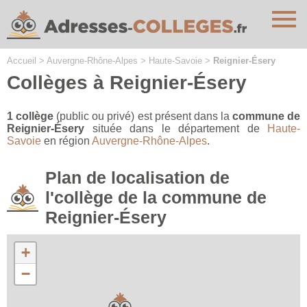
Cookies management panel
Accueil
>
Auvergne-Rhône-Alpes
>
Haute-Savoie
>
Reignier-Ésery
Collèges à Reignier-Ésery
1 collège
(public ou privé) est présent dans la
commune de
Reignier-Ésery
située dans le département de
Haute-
Savoie
en région
Auvergne-Rhône-Alpes
.
Plan de localisation de
l'collège de la commune de
Reignier-Ésery
+
−