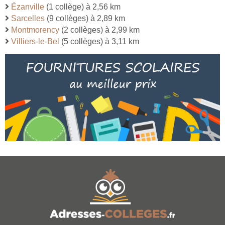
Ézanville
(1 collège) à 2,56 km
Sarcelles
(9 collèges) à 2,89 km
Montmorency
(2 collèges) à 2,99 km
Villiers-le-Bel
(5 collèges) à 3,11 km