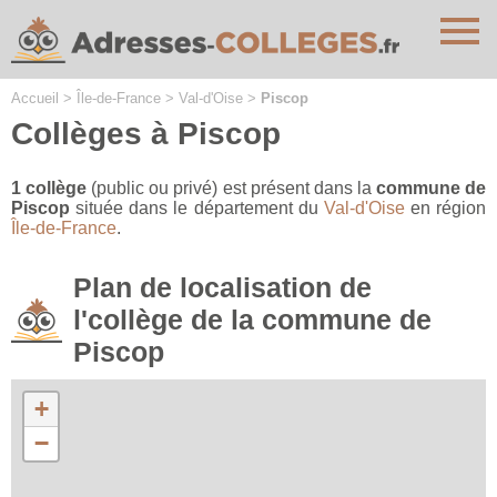
Cookies management panel
Accueil
>
Île-de-France
>
Val-d'Oise
>
Piscop
Collèges à Piscop
1 collège
(public ou privé) est présent dans la
commune de
Piscop
située dans le département du
Val-d'Oise
en région
Île-de-France
.
Plan de localisation de
l'collège de la commune de
Piscop
+
−