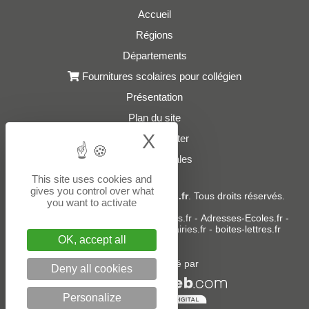
Accueil
Régions
Départements
Fournitures scolaires pour collégien
Présentation
Plan du site
X
Hide cookie bann
Nous contacter
Mentions légales
This site uses cookies and
gives you control over what
© 2021 - 2026
Adresses-Colleges.fr
. Tous droits réservés.
you want to activate
Sites partenaires :
donneespubliques.fr
-
Adresses-Ecoles.fr
-
Adresses-Lycees.fr
-
Adresses-Mairies.fr
-
boites-lettres.fr
OK, accept all
Un service édité par
Deny all cookies
Personalize