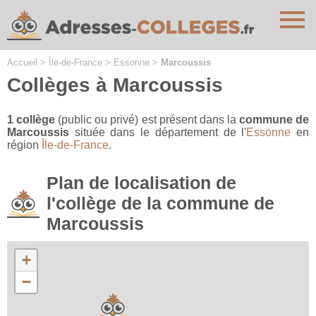
Cookies management panel
Accueil
>
Île-de-France
>
Essonne
>
Marcoussis
Collèges à Marcoussis
1 collège
(public ou privé) est présent dans la
commune de
Marcoussis
située dans le département de l'
Essonne
en
région
Île-de-France
.
Plan de localisation de
l'collège de la commune de
Marcoussis
+
−