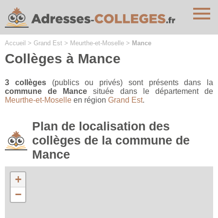
Cookies management panel
Accueil
>
Grand Est
>
Meurthe-et-Moselle
>
Mance
Collèges à Mance
3 collèges
(publics ou privés) sont présents dans la
commune de Mance
située dans le département de
Meurthe-et-Moselle
en région
Grand Est
.
Plan de localisation des
collèges de la commune de
Mance
+
−