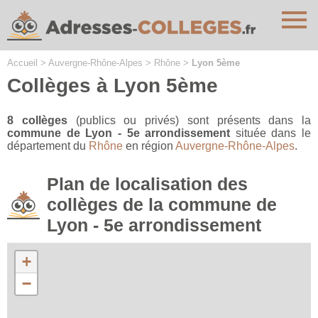
Cookies management panel
Accueil
>
Auvergne-Rhône-Alpes
>
Rhône
>
Lyon 5ème
Collèges à Lyon 5ème
8 collèges
(publics ou privés) sont présents dans la
commune de Lyon - 5e arrondissement
située dans le
département du
Rhône
en région
Auvergne-Rhône-Alpes
.
Plan de localisation des
collèges de la commune de
Lyon - 5e arrondissement
+
−