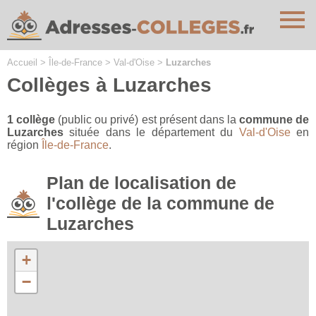
Cookies management panel
Accueil
>
Île-de-France
>
Val-d'Oise
>
Luzarches
Collèges à Luzarches
1 collège
(public ou privé) est présent dans la
commune de
Luzarches
située dans le département du
Val-d'Oise
en
région
Île-de-France
.
Plan de localisation de
l'collège de la commune de
Luzarches
+
−