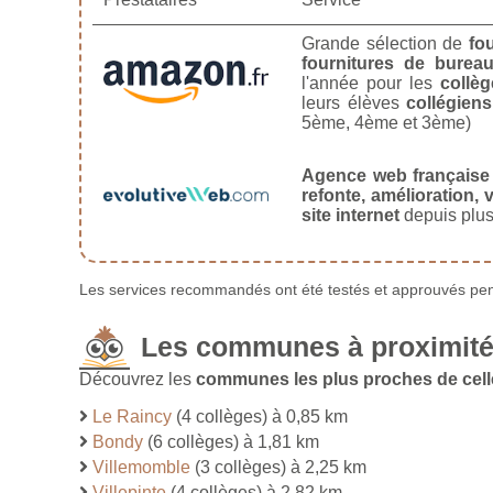
Grande sélection de
fo
fournitures de burea
l'année pour les
collèg
leurs élèves
collégiens
5ème, 4ème et 3ème)
Agence web française
refonte, amélioration, v
site internet
depuis plus
Les services recommandés ont été testés et approuvés pend
Les communes à proximité 
Découvrez les
communes les plus proches de cell
Le Raincy
(4 collèges) à 0,85 km
Bondy
(6 collèges) à 1,81 km
Villemomble
(3 collèges) à 2,25 km
Villepinte
(4 collèges) à 2,82 km