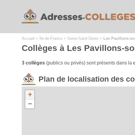
Cookies management panel
Accueil
>
Île-de-France
>
Seine-Saint-Denis
>
Les Pavillons-so
Collèges à Les Pavillons-s
3 collèges
(publics ou privés) sont présents dans la
Plan de localisation des c
+
−