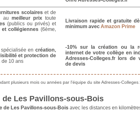
urnitures scolaires
et de
u
au
meilleur prix
toute
Livraison rapide et gratuite 
es
(publics ou privés) et
minimum avec
Amazon Prime
 et collégiennes
(6ème,
-10% sur la création ou la r
spécialisée en
création,
internet de votre collège en in
isibilité et protection de
Adresses-Colleges.fr lors de
 de 10 ans
de devis
ant plusieurs mois ou années par l'équipe du site Adresses-Colleges.f
de Les Pavillons-sous-Bois
e de Les Pavillons-sous-Bois
avec les distances en kilomètres