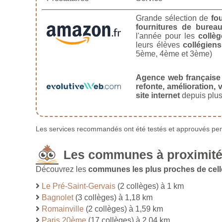
Grande sélection de
fo
fournitures de burea
l'année pour les
collèg
leurs élèves
collégiens
5ème, 4ème et 3ème)
Agence web française
refonte, amélioration, v
site internet
depuis plus
Les services recommandés ont été testés et approuvés pend
Les communes à proximité 
Découvrez les
communes les plus proches de celle
Le Pré-Saint-Gervais
(2 collèges) à 1 km
Bagnolet
(3 collèges) à 1,18 km
Romainville
(2 collèges) à 1,59 km
Paris 20ème
(17 collèges) à 2,04 km