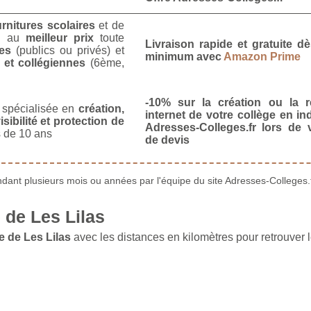
urnitures scolaires
et de
u
au
meilleur prix
toute
Livraison rapide et gratuite 
es
(publics ou privés) et
minimum avec
Amazon Prime
 et collégiennes
(6ème,
-10% sur la création ou la r
spécialisée en
création,
internet de votre collège en in
isibilité et protection de
Adresses-Colleges.fr lors de
 de 10 ans
de devis
ant plusieurs mois ou années par l'équipe du site Adresses-Colleges.f
de Les Lilas
 de Les Lilas
avec les distances en kilomètres pour retrouver l