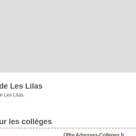
de Les Lilas
e Les Lilas.
r les collèges
Offre Adresses-Colleges.fr