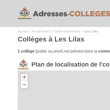
Cookies management panel
Accueil
>
Île-de-France
>
Seine-Saint-Denis
>
Les Lilas
Collèges à Les Lilas
1 collège
(public ou privé) est présent dans la
commu
Plan de localisation de l'
+
−