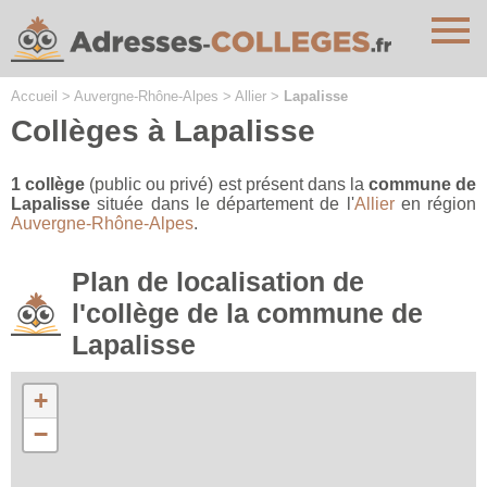
Cookies management panel
Accueil
>
Auvergne-Rhône-Alpes
>
Allier
>
Lapalisse
Collèges à Lapalisse
1 collège
(public ou privé) est présent dans la
commune de
Lapalisse
située dans le département de l'
Allier
en région
Auvergne-Rhône-Alpes
.
Plan de localisation de
l'collège de la commune de
Lapalisse
+
−