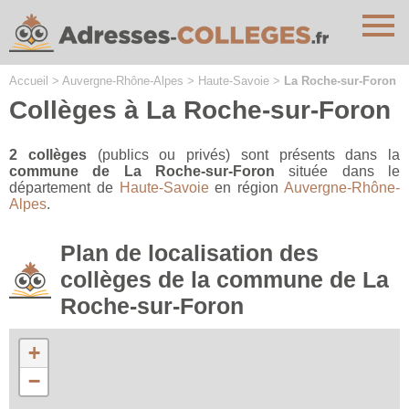
Cookies management panel
Accueil
>
Auvergne-Rhône-Alpes
>
Haute-Savoie
>
La Roche-sur-Foron
Collèges à La Roche-sur-Foron
2 collèges
(publics ou privés) sont présents dans la
commune de La Roche-sur-Foron
située dans le
département de
Haute-Savoie
en région
Auvergne-Rhône-
Alpes
.
Plan de localisation des
collèges de la commune de La
Roche-sur-Foron
+
−