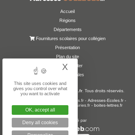
Accueil
Régions
Départements
Fournitures scolaires pour collégien
Présentation
Plan du site
X
Hide cookie bann
Nous contacter
Mentions légales
This site uses cookies and
gives you control over what
© 2021 - 2026
Adresses-Colleges.fr
. Tous droits réservés.
you want to activate
Sites partenaires :
donneespubliques.fr
-
Adresses-Ecoles.fr
-
Adresses-Lycees.fr
-
Adresses-Mairies.fr
-
boites-lettres.fr
OK, accept all
Un service édité par
Deny all cookies