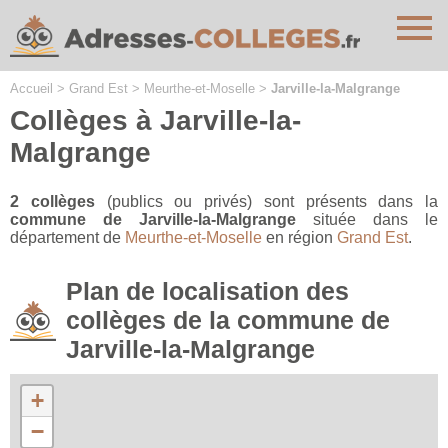
Cookies management panel
Accueil
>
Grand Est
>
Meurthe-et-Moselle
>
Jarville-la-Malgrange
Collèges à Jarville-la-
Malgrange
2 collèges
(publics ou privés) sont présents dans la
commune de Jarville-la-Malgrange
située dans le
département de
Meurthe-et-Moselle
en région
Grand Est
.
Plan de localisation des
collèges de la commune de
Jarville-la-Malgrange
+
−