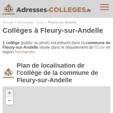
Cookies management panel
Accueil
>
Normandie
>
Eure
>
Fleury-sur-Andelle
Collèges à Fleury-sur-Andelle
1 collège
(public ou privé) est présent dans la
commune de
Fleury-sur-Andelle
située dans le département de l'
Eure
en
région
Normandie
.
Plan de localisation de
l'collège de la commune de
Fleury-sur-Andelle
+
−