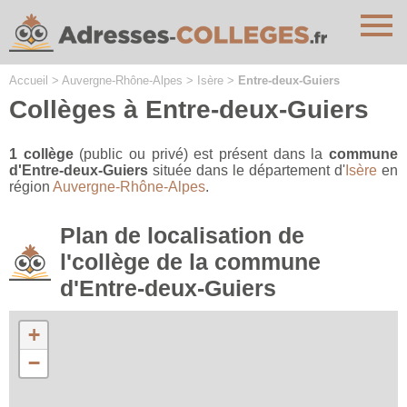
Cookies management panel
Accueil
>
Auvergne-Rhône-Alpes
>
Isère
>
Entre-deux-Guiers
Collèges à Entre-deux-Guiers
1 collège
(public ou privé) est présent dans la
commune
d'Entre-deux-Guiers
située dans le département d'
Isère
en
région
Auvergne-Rhône-Alpes
.
Plan de localisation de
l'collège de la commune
d'Entre-deux-Guiers
+
−