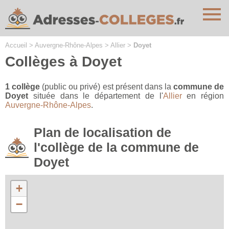
Cookies management panel
Accueil
>
Auvergne-Rhône-Alpes
>
Allier
>
Doyet
Collèges à Doyet
1 collège
(public ou privé) est présent dans la
commune de
Doyet
située dans le département de l'
Allier
en région
Auvergne-Rhône-Alpes
.
Plan de localisation de
l'collège de la commune de
Doyet
+
−