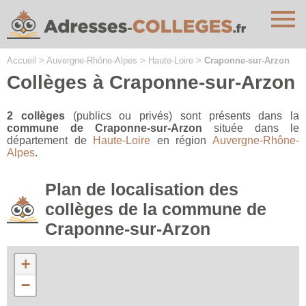
Cookies management panel
Accueil
>
Auvergne-Rhône-Alpes
>
Haute-Loire
>
Craponne-sur-Arzon
Collèges à Craponne-sur-Arzon
2 collèges
(publics ou privés) sont présents dans la
commune de Craponne-sur-Arzon
située dans le
département de
Haute-Loire
en région
Auvergne-Rhône-
Alpes
.
Plan de localisation des
collèges de la commune de
Craponne-sur-Arzon
+
−