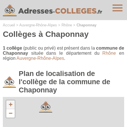
Cookies management panel
Accueil
>
Auvergne-Rhône-Alpes
>
Rhône
>
Chaponnay
Collèges à Chaponnay
1 collège
(public ou privé) est présent dans la
commune de
Chaponnay
située dans le département du
Rhône
en
région
Auvergne-Rhône-Alpes
.
Plan de localisation de
l'collège de la commune de
Chaponnay
+
−