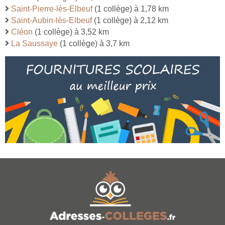
Saint-Pierre-lès-Elbeuf
(1 collège) à 1,78 km
Saint-Aubin-lès-Elbeuf
(1 collège) à 2,12 km
Cléon
(1 collège) à 3,52 km
La Saussaye
(1 collège) à 3,7 km