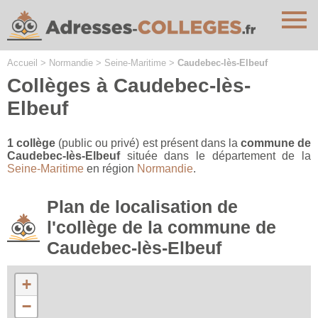
Cookies management panel
Accueil
>
Normandie
>
Seine-Maritime
>
Caudebec-lès-Elbeuf
Collèges à Caudebec-lès-
Elbeuf
1 collège
(public ou privé) est présent dans la
commune de
Caudebec-lès-Elbeuf
située dans le département de la
Seine-Maritime
en région
Normandie
.
Plan de localisation de
l'collège de la commune de
Caudebec-lès-Elbeuf
+
−