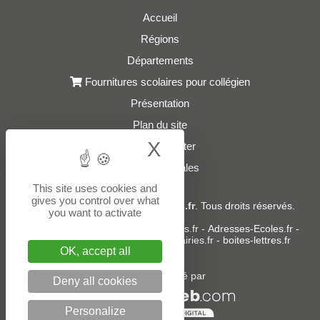
Accueil
Régions
Départements
Fournitures scolaires pour collégien
Présentation
Plan du site
X
Hide cookie bann
Nous contacter
Mentions légales
This site uses cookies and
gives you control over what
© 2021 - 2026
Adresses-Colleges.fr
. Tous droits réservés.
you want to activate
Sites partenaires :
donneespubliques.fr
-
Adresses-Ecoles.fr
-
Adresses-Lycees.fr
-
Adresses-Mairies.fr
-
boites-lettres.fr
OK, accept all
Un service édité par
Deny all cookies
Personalize