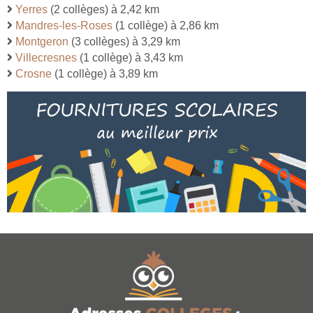
Yerres
(2 collèges) à 2,42 km
Mandres-les-Roses
(1 collège) à 2,86 km
Montgeron
(3 collèges) à 3,29 km
Villecresnes
(1 collège) à 3,43 km
Crosne
(1 collège) à 3,89 km