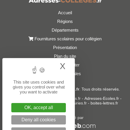
Accueil
Régions
Départements
Fournitures scolaires pour collégien
Présentation
Plan du site
X
Hide cookie bann
Nous contacter
Mentions légales
This site uses cookies and
gives you control over what
© 2021 - 2026
Adresses-Colleges.fr
. Tous droits réservés.
you want to activate
Sites partenaires :
donneespubliques.fr
-
Adresses-Ecoles.fr
-
Adresses-Lycees.fr
-
Adresses-Mairies.fr
-
boites-lettres.fr
OK, accept all
Un service édité par
Deny all cookies