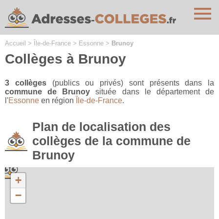
Cookies management panel
Accueil
>
Île-de-France
>
Essonne
>
Brunoy
Collèges à Brunoy
3 collèges
(publics ou privés) sont présents dans la
commune de Brunoy
située dans le département de
l'
Essonne
en région
Île-de-France
.
Plan de localisation des
collèges de la commune de
Brunoy
+
−