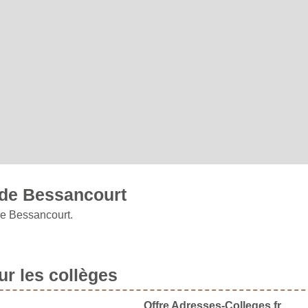
 de Bessancourt
ne Bessancourt.
r les collèges
Offre Adresses-Colleges.fr