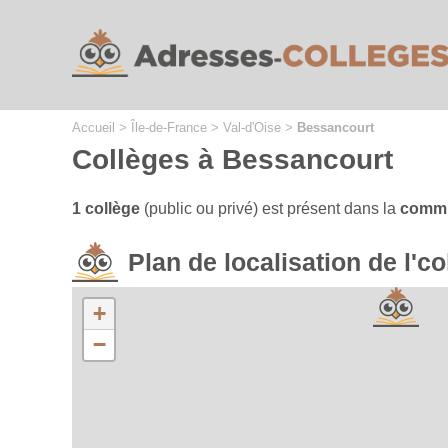
Cookies management panel
Accueil
>
Île-de-France
>
Val-d'Oise
>
Bessancourt
Collèges à Bessancourt
1 collège
(public ou privé) est présent dans la
commu
Plan de localisation de l'
+
−