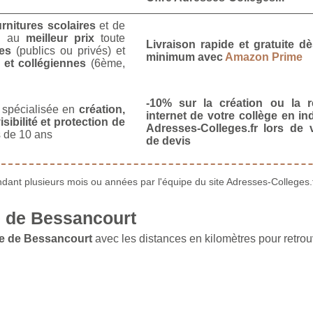
urnitures scolaires
et de
u
au
meilleur prix
toute
Livraison rapide et gratuite 
es
(publics ou privés) et
minimum avec
Amazon Prime
 et collégiennes
(6ème,
-10% sur la création ou la r
spécialisée en
création,
internet de votre collège en in
isibilité et protection de
Adresses-Colleges.fr lors de
 de 10 ans
de devis
ant plusieurs mois ou années par l'équipe du site Adresses-Colleges.f
 de Bessancourt
le de Bessancourt
avec les distances en kilomètres pour retrou