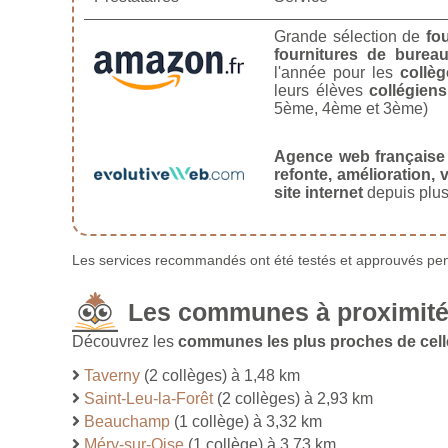
Grande sélection de
fo
fournitures de burea
l'année pour les
collèg
leurs élèves
collégiens
5ème, 4ème et 3ème)
Agence web française
refonte, amélioration, v
site internet
depuis plus
Les services recommandés ont été testés et approuvés pend
Les communes à proximité
Découvrez les
communes les plus proches de cel
Taverny
(2 collèges) à 1,48 km
Saint-Leu-la-Forêt
(2 collèges) à 2,93 km
Beauchamp
(1 collège) à 3,32 km
Méry-sur-Oise
(1 collège) à 3,73 km