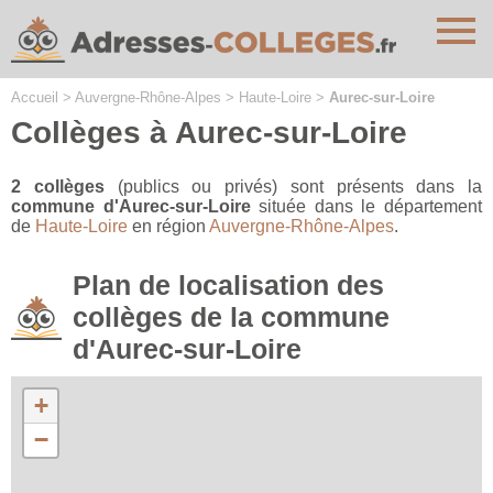
Cookies management panel
Accueil
>
Auvergne-Rhône-Alpes
>
Haute-Loire
>
Aurec-sur-Loire
Collèges à Aurec-sur-Loire
2 collèges
(publics ou privés) sont présents dans la
commune d'Aurec-sur-Loire
située dans le département
de
Haute-Loire
en région
Auvergne-Rhône-Alpes
.
Plan de localisation des
collèges de la commune
d'Aurec-sur-Loire
+
−