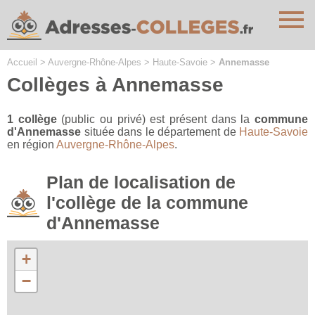
Cookies management panel
Accueil
>
Auvergne-Rhône-Alpes
>
Haute-Savoie
>
Annemasse
Collèges à Annemasse
1 collège
(public ou privé) est présent dans la
commune
d'Annemasse
située dans le département de
Haute-Savoie
en région
Auvergne-Rhône-Alpes
.
Plan de localisation de
l'collège de la commune
d'Annemasse
+
−