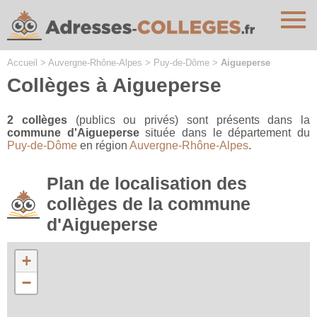
Cookies management panel
Accueil
>
Auvergne-Rhône-Alpes
>
Puy-de-Dôme
>
Aigueperse
Collèges à Aigueperse
2 collèges
(publics ou privés) sont présents dans la
commune d'Aigueperse
située dans le département du
Puy-de-Dôme
en région
Auvergne-Rhône-Alpes
.
Plan de localisation des
collèges de la commune
d'Aigueperse
+
−