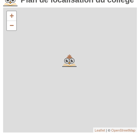
+
−
Leaflet
| ©
OpenStreetMap