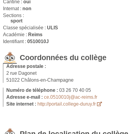
Cantine :
oui
Internat :
non
Sections :
sport
Classe spécialisée :
ULIS
Académie :
Reims
Identifiant :
0510010J
Coordonnées du collège
Adresse postale :
2 rue Dagonet
51022 Châlons-en-Champagne
Numéro de téléphone :
03 26 70 40 05
Adresse e-mail :
ce.0510010j@ac-reims.fr
Site internet :
http://portail.college-duruy.fr
Plan de localisation du collège