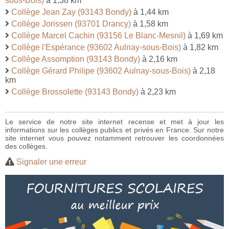
sous-Bois)
à 1,38 km
Collège Jean Zay (93143 Bondy)
à 1,44 km
Collège Jorissen (93701 Drancy)
à 1,58 km
Collège Marcel Cachin (93156 Le Blanc-Mesnil)
à 1,69 km
Collège l'Espérance (93602 Aulnay-sous-Bois)
à 1,82 km
Collège Assomption (93143 Bondy)
à 2,16 km
Collège Gérard Philipe (93602 Aulnay-sous-Bois)
à 2,18
km
Collège Brossolette (93143 Bondy)
à 2,23 km
Le service de notre site internet recense et met à jour les
informations sur les collèges publics et privés en France. Sur notre
site internet vous pouvez notamment retrouver les coordonnées
des collèges.
Signaler une erreur